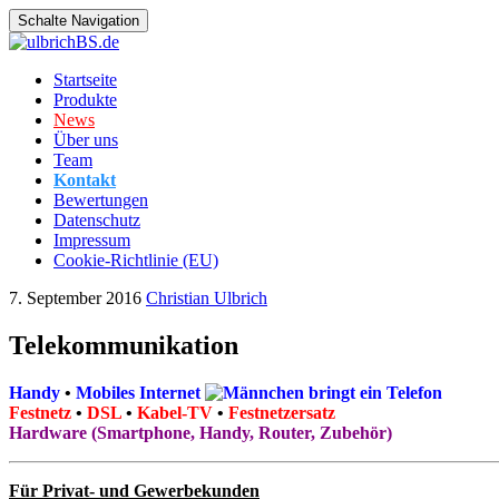
Schalte Navigation
Zum
Startseite
Inhalt
Produkte
springen
News
Über uns
Team
Kontakt
Bewertungen
Datenschutz
Impressum
Cookie-Richtlinie (EU)
7. September 2016
Christian Ulbrich
Telekommunikation
Handy
•
Mobiles Internet
Festnetz
•
DSL
•
Kabel-TV
•
Festnetzersatz
Hardware (Smartphone, Handy, Router, Zubehör)
Für Privat- und Gewerbekunden