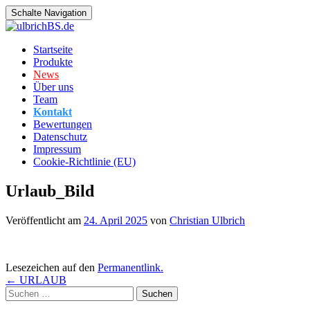
Schalte Navigation
Zum
Startseite
Inhalt
Produkte
springen
News
Über uns
Team
Kontakt
Bewertungen
Datenschutz
Impressum
Cookie-Richtlinie (EU)
Urlaub_Bild
Veröffentlicht am
24. April 2025
von
Christian Ulbrich
Lesezeichen auf den
Permanentlink
.
Beitragsnavigation
←
URLAUB
Suchen
nach: