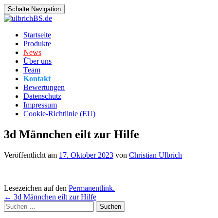
Schalte Navigation
Zum
Startseite
Inhalt
Produkte
springen
News
Über uns
Team
Kontakt
Bewertungen
Datenschutz
Impressum
Cookie-Richtlinie (EU)
3d Männchen eilt zur Hilfe
Veröffentlicht am
17. Oktober 2023
von
Christian Ulbrich
Lesezeichen auf den
Permanentlink
.
Beitragsnavigation
←
3d Männchen eilt zur Hilfe
Suchen
nach: