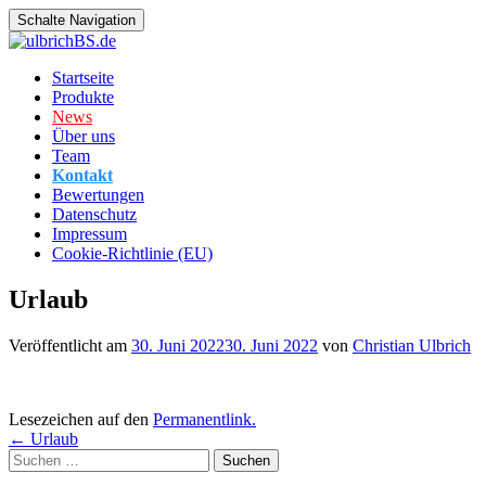
Schalte Navigation
Zum
Startseite
Inhalt
Produkte
springen
News
Über uns
Team
Kontakt
Bewertungen
Datenschutz
Impressum
Cookie-Richtlinie (EU)
Urlaub
Veröffentlicht am
30. Juni 2022
30. Juni 2022
von
Christian Ulbrich
Lesezeichen auf den
Permanentlink
.
Beitragsnavigation
←
Urlaub
Suchen
nach: